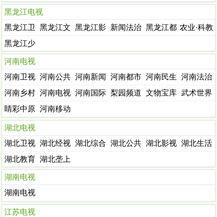
新闻
文化
黑龙江电视
黑龙江卫
黑龙江文
黑龙江影
新闻法治
黑龙江都
农业·科教
视
体
视
市
黑龙江少
儿
河南电视
河南卫视
河南公共
河南新闻
河南都市
河南民生
河南法治
河南乡村
河南电视
河南国际
梨园频道
文物宝库
武术世界
剧
睛彩中原
河南移动
戏曲
湖北电视
湖北卫视
湖北经视
湖北综合
湖北公共
湖北影视
湖北生活
湖北教育
湖北垄上
湖南电视
湖南电视
江苏电视