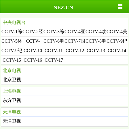
NEZ.CN
中央电视台
CCTV-1综
CCTV-2经
CCTV-3综
CCTV-4亚
CCTV-4欧
CCTV-4美
合
济
艺
洲
洲
洲
CCTV-5体
CCTV-
CCTV-6电
CCTV-7国
CCTV-8电
CCTV-9纪
育
5+体育赛
影
防军事
视剧
录
CCTV-9纪
CCTV-10
CCTV-11
CCTV-12
CCTV-13
CCTV-14
事
录(英)
科教
戏曲
社会与法
新闻
少儿
CCTV-15
CCTV-16
CCTV-17
音乐
奥林匹克
农业农村
北京电视
北京卫视
上海电视
东方卫视
天津电视
天津卫视